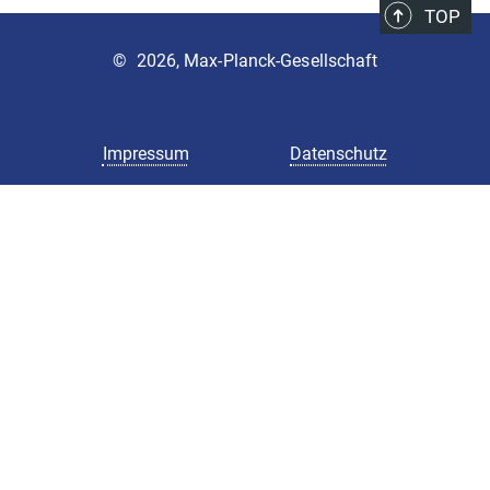
635.62 kB
TOP
[4] Datenweitergabevertrag Muster
©
2026, Max-Planck-Gesellschaft
1.26 MB
Impressum
Datenschutz