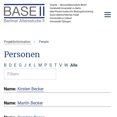
Hauptinhalt
Projektinformation
People
Personen
B
D
E
G
J
K
L
M
P
S
T
V
W
Alle
Kirsten Becker
Martin Becker