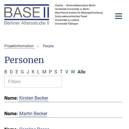
Hauptinhalt
Projektinformation
People
Personen
B
D
E
G
J
K
L
M
P
S
T
V
W
Alle
Kirsten Becker
Martin Becker