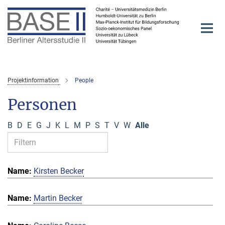
Hauptinhalt
Projektinformation
People
Personen
B
D
E
G
J
K
L
M
P
S
T
V
W
Alle
Kirsten Becker
Martin Becker