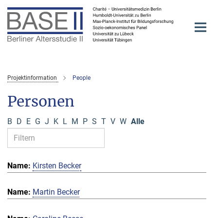
Hauptinhalt
Projektinformation
People
Personen
B
D
E
G
J
K
L
M
P
S
T
V
W
Alle
Kirsten Becker
Martin Becker