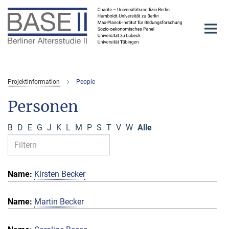
Hauptinhalt
Projektinformation
People
Personen
B
D
E
G
J
K
L
M
P
S
T
V
W
Alle
Kirsten Becker
Martin Becker