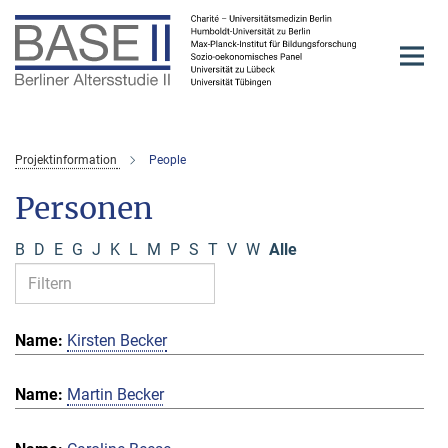
Hauptinhalt
Projektinformation
People
Personen
B
D
E
G
J
K
L
M
P
S
T
V
W
Alle
Kirsten Becker
Martin Becker