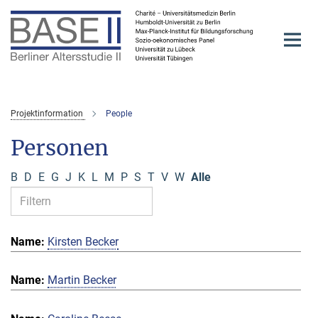
Hauptinhalt
Projektinformation
People
Personen
B
D
E
G
J
K
L
M
P
S
T
V
W
Alle
Kirsten Becker
Martin Becker