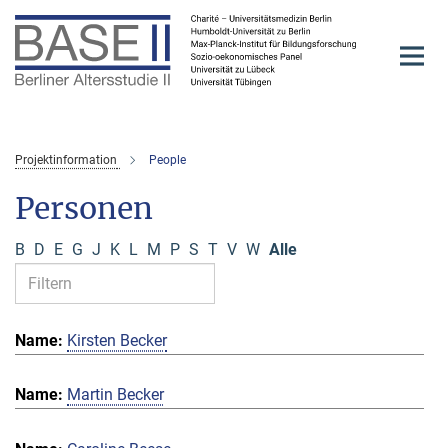
Hauptinhalt
Projektinformation
People
Personen
B
D
E
G
J
K
L
M
P
S
T
V
W
Alle
Kirsten Becker
Martin Becker