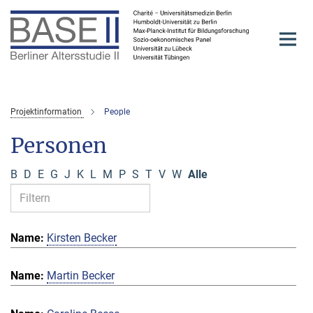
Hauptinhalt
Projektinformation
People
Personen
B
D
E
G
J
K
L
M
P
S
T
V
W
Alle
Kirsten Becker
Martin Becker