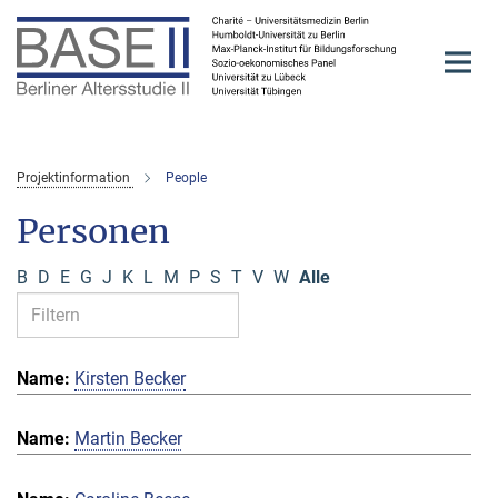
Hauptinhalt
Projektinformation
People
Personen
B
D
E
G
J
K
L
M
P
S
T
V
W
Alle
Kirsten Becker
Martin Becker