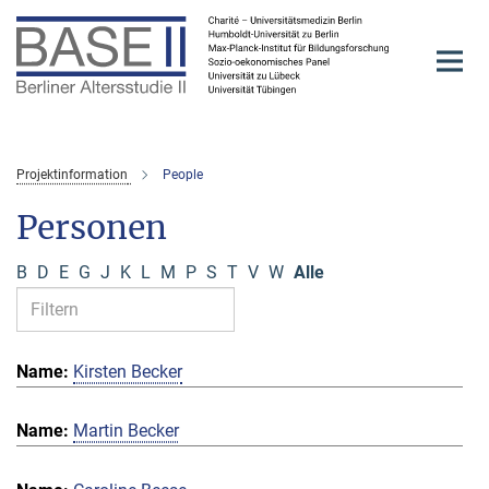
Hauptinhalt
Projektinformation
People
Personen
B
D
E
G
J
K
L
M
P
S
T
V
W
Alle
Kirsten Becker
Martin Becker